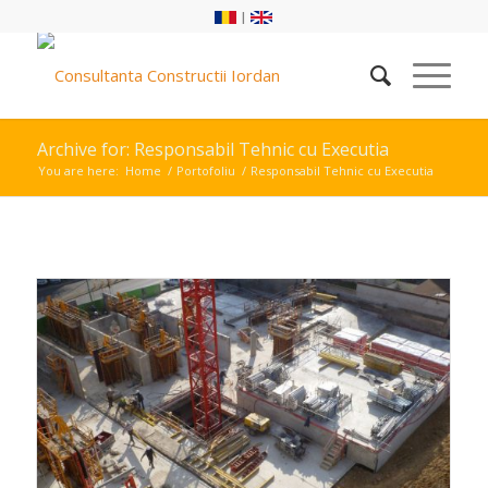
|
Archive for: Responsabil Tehnic cu Executia
You are here:
Home
/
Portofoliu
/
Responsabil Tehnic cu Executia