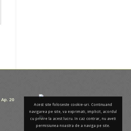
, Ap. 20
Acest site foloseste cookie-uri. Continuand
navigarea pe site, va exprimati, implicit, acordul
cu privire la acest lucru. In caz contrar, nu aveti
permisiunea noastra de a naviga pe site.