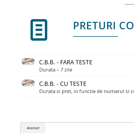
PRETURI C
C.B.B. - FARA TESTE
Durata – 7 zile
C.B.B. - CU TESTE
Durata si pret, in functie de numarul si 
Atentie!