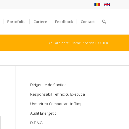
|
Portofoliu
Cariere
Feedback
Contact
You are here:
Home
/
Servicii
/
C.B.B.
Dirigentie de Santier
Responsabil Tehnic cu Executia
Urmarirea Comportarii in Timp
Audit Energetic
D.T.A.C.